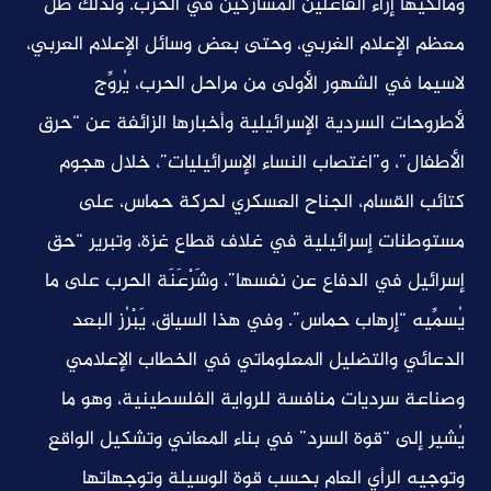
ومالكيها إزاء الفاعلين المشاركين في الحرب. ولذلك ظلَّ
معظم الإعلام الغربي، وحتى بعض وسائل الإعلام العربي،
لاسيما في الشهور الأولى من مراحل الحرب، يُروِّج
لأطروحات السردية الإسرائيلية وأخبارها الزائفة عن “حرق
الأطفال”، و”اغتصاب النساء الإسرائيليات”، خلال هجوم
كتائب القسام، الجناح العسكري لحركة حماس، على
مستوطنات إسرائيلية في غلاف قطاع غزة، وتبرير “حق
إسرائيل في الدفاع عن نفسها”، وشَرْعَنَة الحرب على ما
يُسمِّيه “إرهاب حماس”. وفي هذا السياق، يَبْرُز البعد
الدعائي والتضليل المعلوماتي في الخطاب الإعلامي
وصناعة سرديات منافسة للرواية الفلسطينية، وهو ما
يُشير إلى “قوة السرد” في بناء المعاني وتشكيل الواقع
وتوجيه الرأي العام بحسب قوة الوسيلة وتوجهاتها